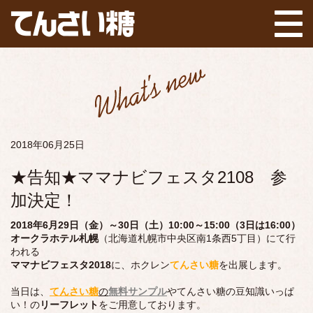
2018年06月25日
★告知★ママナビフェスタ2108 参
加決定！
2018年6月29日（金）～30日（土）10:00～15:00（3日は16:00）
オークラホテル札幌
（北海道札幌市中央区南1条西5丁目）にて行
われる
ママナビフェスタ2018
に、ホクレン
てんさい糖
を出展します。
当日は、
てんさい糖
の
無料サンプル
やてんさい糖の豆知識いっぱ
い！の
リーフレット
をご用意しております。