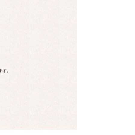
、
きます。