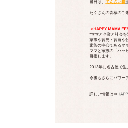
当日は、
てんさい糖
たくさんの皆様のご
＜HAPPY MAMA FE
"ママと企業と社会
家事や育児・育自や
家族の中心であるマ
ママと家族の「ハッ
目指します。
2013年に名古屋で生
今後もさらにパワーアッ
詳しい情報は⇒
HAPP