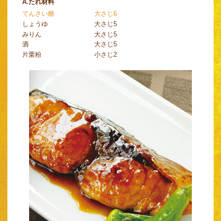
A.たれ材料
てんさい糖
大さじ6
しょうゆ
大さじ5
みりん
大さじ5
酒
大さじ5
片栗粉
小さじ2