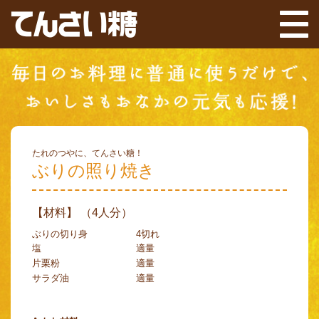
たれのつやに、てんさい糖！
ぶりの照り焼き
【材料】 （4人分）
ぶりの切り身
4切れ
塩
適量
片栗粉
適量
サラダ油
適量