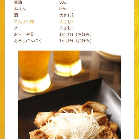
醤油
50㏄
みりん
50㏄
酒
大さじ2
てんさい糖
大さじ2
水
大さじ2
おろし生姜
1かけ分（お好み）
おろしにんにく
1かけ分（お好み）