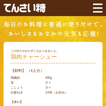
この甘さがおかずにもおつまみにも。
鶏肉チャーシュー
【材料】 （4人分）
鶏胸肉
400g
塩
少々
こしょう
少々
白髪ねぎ
1/4本（お好み）
【タレ】