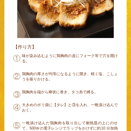
【作り方】
味が染み込むように鶏胸肉の皮にフォーク等で穴を開け
る。
鶏胸肉の厚さが均等になるように開き、軽く塩、こしょ
うを振りかける。
鶏胸肉を端から棒状に巻き、タコ糸で縛る。
大きめのポリ袋に【タレ】と③を入れ、一晩漬け込んで
おく。
一晩漬け込んだ鶏胸肉を取り出して耐熱皿の上にのせ
て、500Ｗの電子レンジでラップをかけずに約10 分加熱